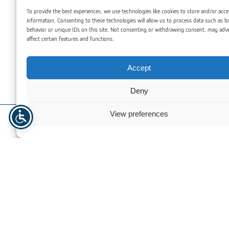
Investition
To provide the best experiences, we use technologies like cookies to store and/or acce
information. Consenting to these technologies will allow us to process data such as 
behavior or unique IDs on this site. Not consenting or withdrawing consent, may adv
Obwohl gehärtetes Sicherheitsglas 2-3 Mal teurer sein kann
affect certain features and functions.
als herkömmliches Glas, machen seine erhöhte Haltbarkeit
und Sicherheitsmerkmale es zu einer kosteneffizienten
Accept
Investition für Projekte, die hohe Sicherheitsstandards
erfordern.
Deny
View preferences
Sie könnten auch interessiert
sein