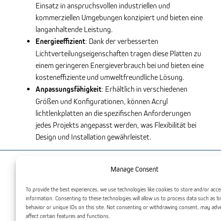
Einsatz in anspruchsvollen industriellen und
kommerziellen Umgebungen konzipiert und bieten eine
langanhaltende Leistung.
Energieeffizient
: Dank der verbesserten
Lichtverteilungseigenschaften tragen diese Platten zu
einem geringeren Energieverbrauch bei und bieten eine
kosteneffiziente und umweltfreundliche Lösung.
Anpassungsfähigkeit
: Erhältlich in verschiedenen
Größen und Konfigurationen, können Acryl
lichtlenkplatten an die spezifischen Anforderungen
jedes Projekts angepasst werden, was Flexibilität bei
Design und Installation gewährleistet.
Manage Consent
Sie könnten auch interessiert
sein
To provide the best experiences, we use technologies like cookies to store and/or acce
information. Consenting to these technologies will allow us to process data such as 
behavior or unique IDs on this site. Not consenting or withdrawing consent, may adv
affect certain features and functions.