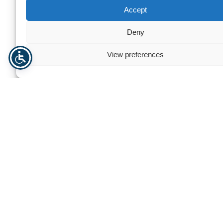
Accept
Deny
View preferences
PLEXIGLAS® GS wird durch einen Gussprozess hergestellt,
der zu einer hochwertigen Acrylplatte mit hervorragender
optischer Klarheit und makelloser Oberfläche führt.
Gegossenes Acryl ist äußerst vielseitig und eignet sich ideal
für hochwertige Anwendungen wie Architekturprojekte,
Museumsausstellungen und filigrane Dekorelemente. Seine
außergewöhnliche Härte und UV-Beständigkeit machen es
sowohl für Innen- als auch Außeninstallationen geeignet, bei
denen langfristige Leistung und Ästhetik entscheidend sind.
PLEXIGLAS® XT (extrudiertes