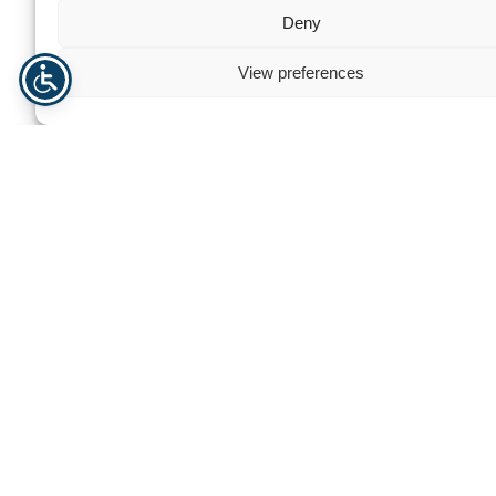
Deny
Prozessstabilität:
Erzielung wiederholbarer
View preferences
Stapelmuster und präziser Ladungsausrichtung zur
Minimierung von Produktschäden während des
Transports.
Effiziente Ressourcennutzung:
Verlagerung von
Personalressourcen von repetitiven, körperlich
belastenden Stapelaufgaben hin zu technisch
anspruchsvolleren Rollen.
Erhöhte Arbeitssicherheit:
Reduzierung
ergonomischer Risiken und physischer Belastungen,
die mit dem manuellen Heben schwerer Lasten in
Hochvolumenszenarien verbunden sind.
Systemzuverlässigkeit:
Ausgelegt für den
Dauerbetrieb bieten diese
Palettieranlagen
hohe Up-
Times und planbare Durchsatzraten für den