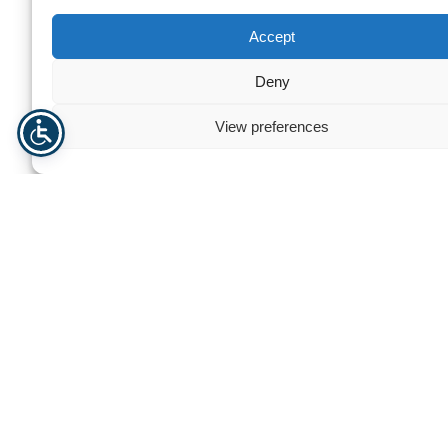
Accept
Deny
Hohe Durchsatzleistung:
Unterstützung von
Produktionsumgebungen mit Kapazitäten von 200 bis
View preferences
über 600 Trays pro Stunde.
Ressourceneffizienz:
Fortschrittliche
Wasserrückführungssysteme und mikrometrische
Filtration reduzieren den Wasserverbrauch und
verlängern die Standzeiten der Reinigungsflotte.
Phytosanitäre Sicherheit:
Integrierte
Desinfektionsmodule, einschließlich chemischer
Dosierung oder UV-Sterilisation, gewährleisten die
Einhaltung strenger Biosicherheitsprotokolle.
Systemvielseitigkeit:
Modulare Bauweisen und
verstellbare Führungen ermöglichen die Bearbeitung