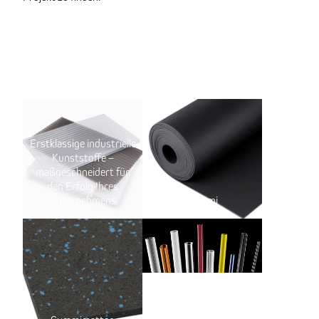
Erstklassige industrielle
Kunststoffe –
maßgeschneidert für
den Erfolg Ihres
Unternehmens
Gummi